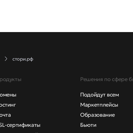
стори.рф
родукты
Решения по сфере б
омены
Подойдут всем
остинг
Маркетплейсы
очта
Образование
SL-сертификаты
Бьюти