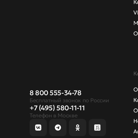
К
V
М
О
К
О
8 800 555-34-78
К
Бесплатный звонок по России
+7 (495) 580-11-11
О
Телефон в Москве
Н
А