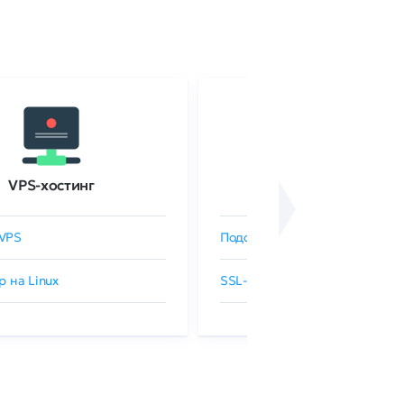
VPS-хостинг
SSL-сертификаты
VPS
Подобрать SSL-сертификат
р на Linux
SSL-сертификаты GlobalSign