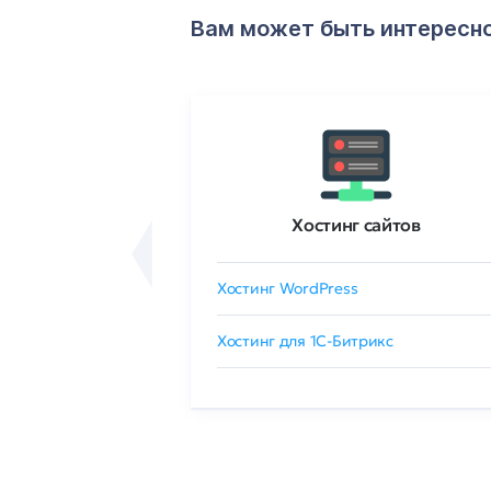
Вам может быть интересн
ртификаты
Хостинг сайтов
сертификат
Хостинг WordPress
 GlobalSign
Хостинг для 1C-Битрикс