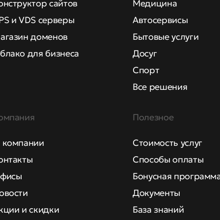
онструктор сайтов
Медицина
PS и VDS серверы
Автосервисы
агазин доменов
Бытовые услуги
блако для бизнеса
Досуг
Спорт
Все решения
омпания
Полезное
 компании
Стоимость услуг
онтакты
Способы оплаты
фисы
Бонусная программ
овости
Документы
кции и скидки
База знаний