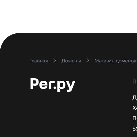
Главная
Домены
Магазин доменов
П
Д
Х
П
S