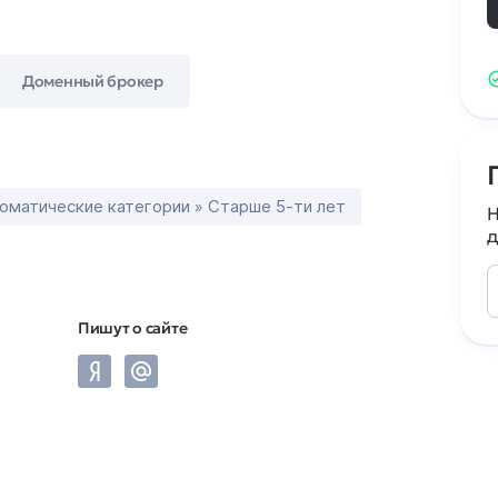
Доменный брокер
оматические категории » Старше 5-ти лет
Н
д
Пишут о сайте