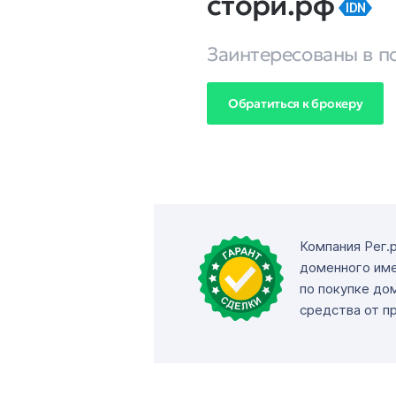
стори.рф
IDN
Заинтересованы в п
Обратиться к брокеру
Компания Рег.
доменного име
по покупке до
средства от п