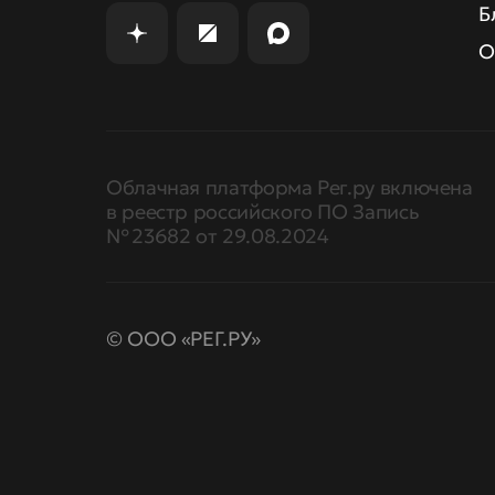
Б
О
Облачная платформа Рег.ру включена
в реестр российского ПО Запись
№ 23682 от 29.08.2024
© ООО «РЕГ.РУ»