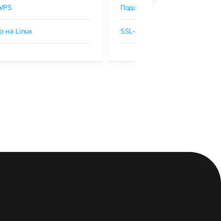
VPS
Подобрать SSL-сертификат
р на Linux
SSL-сертификаты GlobalSign