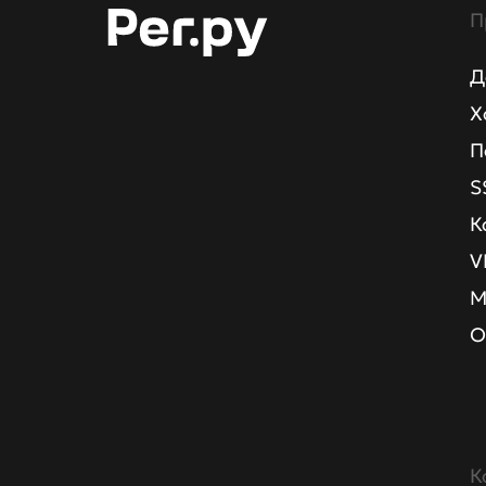
П
Д
Х
П
S
К
V
М
О
К