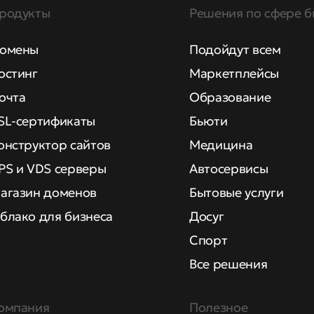
родукты
Решения по сфере б
омены
Подойдут всем
остинг
Маркетплейсы
очта
Образование
SL-сертификаты
Бьюти
онструктор сайтов
Медицина
PS и VDS серверы
Автосервисы
агазин доменов
Бытовые услуги
блако для бизнеса
Досуг
Спорт
Все решения
омпания
Полезное