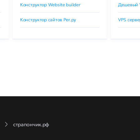
Конструктор Website builder
Дешевый 
Конструктор сайтов Рег.ру
VPS серве
страпончик.рф