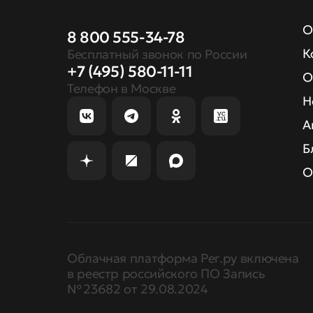
О
8 800 555-34-78
К
Бесплатный звонок по России
+7 (495) 580-11-11
О
Телефон в Москве
Н
А
Б
О
Облачная платформа Рег.ру включена
в реестр российского ПО Запись
№ 23682 от 29.08.2024