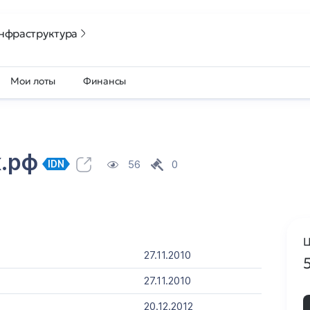
нфраструктура
Мои лоты
Финансы
к.рф
56
0
IDN
Ц
27.11.2010
27.11.2010
20.12.2012