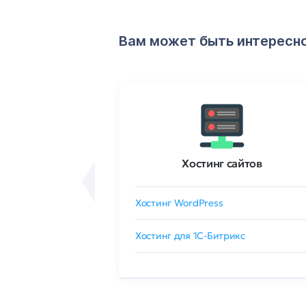
Вам может быть интересн
ртификаты
Хостинг сайтов
сертификат
Хостинг WordPress
 GlobalSign
Хостинг для 1C-Битрикс