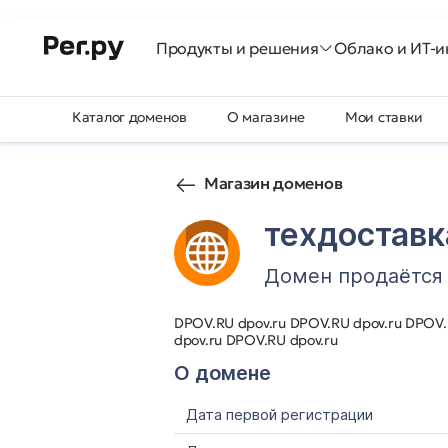
Продукты и решения
Облако и ИТ-и
Каталог доменов
О магазине
Мои ставки
Магазин доменов
техдостав
Домен продаётся
DPOV.RU dpov.ru DPOV.RU dpov.ru DPOV.
dpov.ru DPOV.RU dpov.ru
О домене
Дата первой регистрации