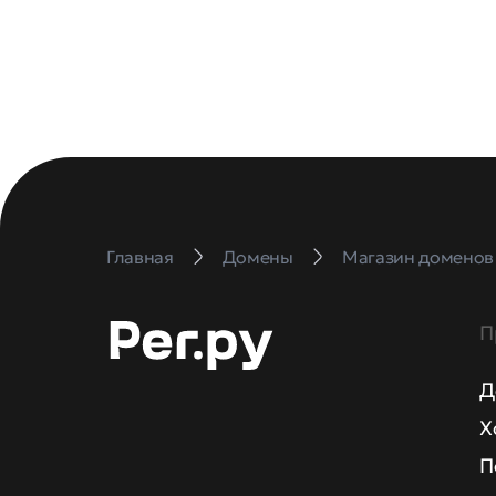
Главная
Домены
Магазин доменов
П
Д
Х
П