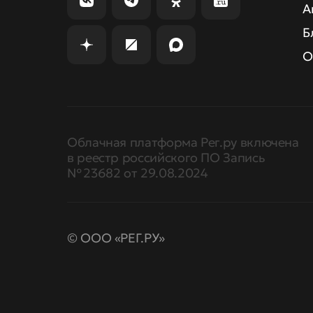
А
Б
О
Облачная платформа Рег.ру включена
в реестр российского ПО Запись
№ 23682 от 29.08.2024
© ООО «РЕГ.РУ»