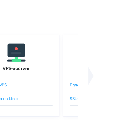
VPS-хостинг
SSL-сертификаты
VPS
Подобрать SSL-сертификат
р на Linux
SSL-сертификаты GlobalSign