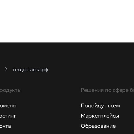
техдоставка.рф
родукты
Решения по сфере б
омены
Подойдут всем
остинг
Маркетплейсы
очта
Образование