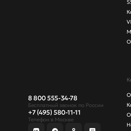
S
К
V
М
О
К
О
8 800 555-34-78
К
Бесплатный звонок по России
+7 (495) 580-11-11
О
Телефон в Москве
Н