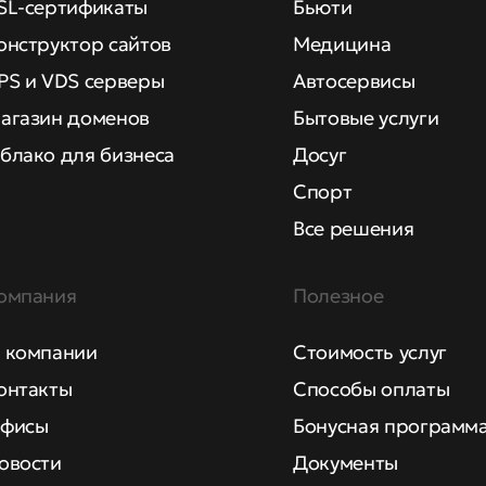
SL-сертификаты
Бьюти
онструктор сайтов
Медицина
PS и VDS серверы
Автосервисы
агазин доменов
Бытовые услуги
блако для бизнеса
Досуг
Спорт
Все решения
омпания
Полезное
 компании
Стоимость услуг
онтакты
Способы оплаты
фисы
Бонусная программ
овости
Документы