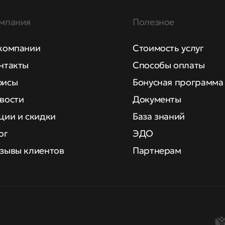
мпания
Полезное
компании
Стоимость услуг
нтакты
Способы оплаты
исы
Бонусная программа
вости
Документы
ции и скидки
База знаний
ог
ЭДО
зывы клиентов
Партнерам