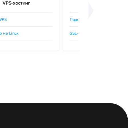
VPS-хостинг
SSL-сертификаты
VPS
Подобрать SSL-сертификат
р на Linux
SSL-сертификаты GlobalSign