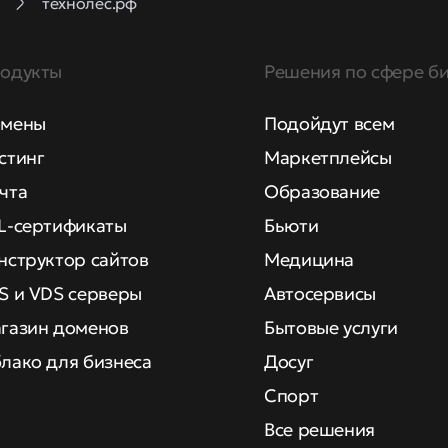
технолес.рф
одукты
Решения по сфере би
мены
Подойдут всем
стинг
Маркетплейсы
чта
Образование
L-сертификаты
Бьюти
нструктор сайтов
Медицина
S и VDS серверы
Автосервисы
газин доменов
Бытовые услуги
лако для бизнеса
Досуг
Спорт
Все решения