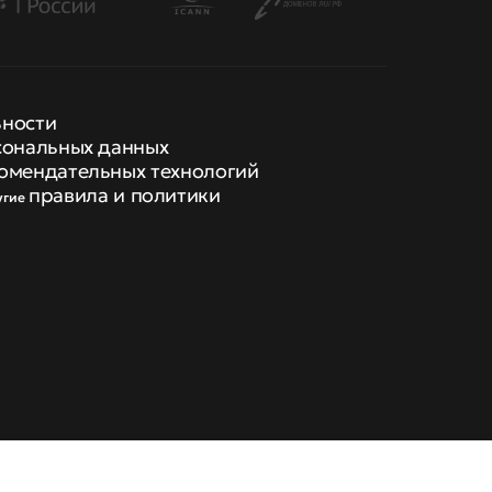
ьности
сональных данных
омендательных технологий
правила и политики
угие