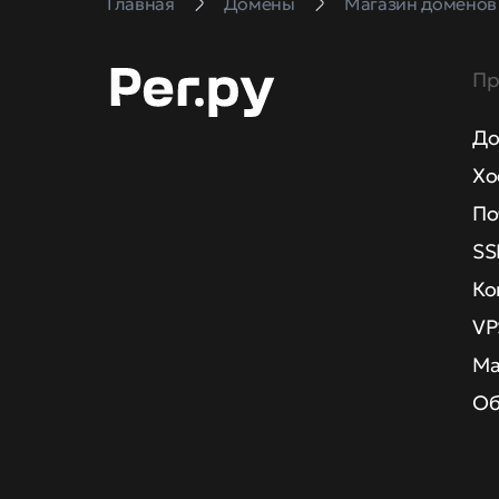
Главная
Домены
Магазин доменов
Пр
До
Хо
По
SS
Ко
VP
Ма
Об