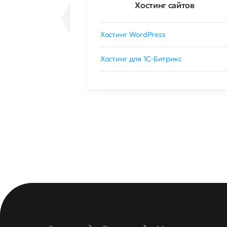
ртификаты
Хостинг сайтов
сертификат
Хостинг WordPress
 GlobalSign
Хостинг для 1C-Битрикс