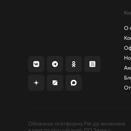
Ко
О 
Ко
Оф
Но
Ак
Бл
От
Облачная платформа Рег.ру включена
в реестр российского ПО Запись