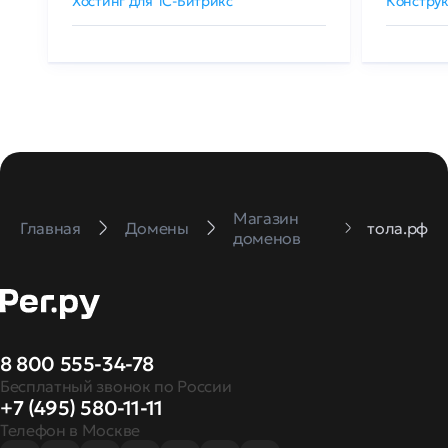
Хостинг для 1C-Битрикс
Конструк
Магазин
Главная
Домены
тола.рф
доменов
8 800 555-34-78
Бесплатный звонок по России
+7 (495) 580-11-11
Телефон в Москве