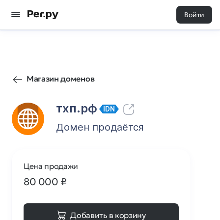
Войти
61
0
Магазин доменов
тхп.рф
IDN
Домен продаётся
Цена продажи
80 000
₽
Добавить в корзину