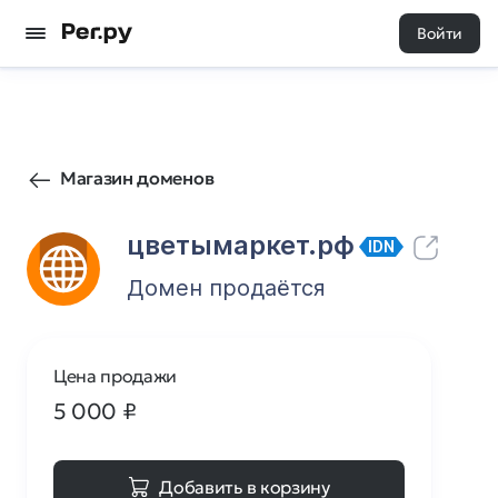
Войти
15
0
Магазин доменов
цветымаркет.рф
IDN
Домен продаётся
Цена продажи
5 000
₽
Добавить в корзину