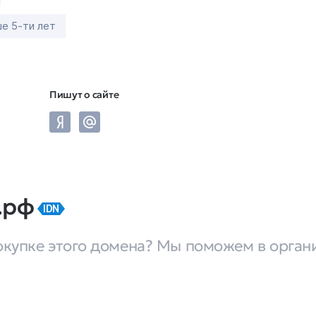
е 5-ти лет
Пишут о сайте
.рф
IDN
окупке этого домена? Мы поможем в орган