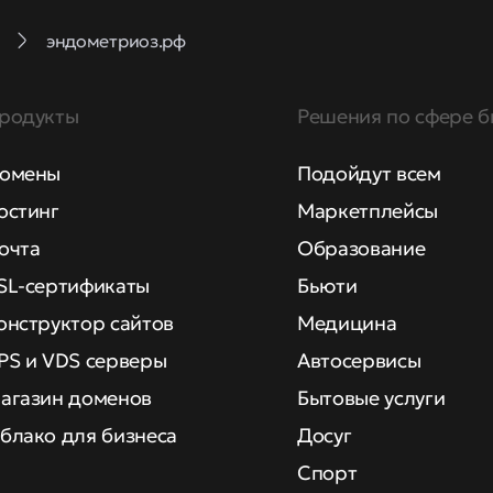
эндометриоз.рф
родукты
Решения по сфере б
омены
Подойдут всем
остинг
Маркетплейсы
очта
Образование
SL-сертификаты
Бьюти
онструктор сайтов
Медицина
PS и VDS серверы
Автосервисы
агазин доменов
Бытовые услуги
блако для бизнеса
Досуг
Спорт