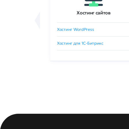
ртификаты
Хостинг сайтов
сертификат
Хостинг WordPress
 GlobalSign
Хостинг для 1C-Битрикс