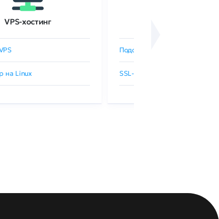
VPS-хостинг
SSL-сертификаты
VPS
Подобрать SSL-сертификат
р на Linux
SSL-сертификаты GlobalSign