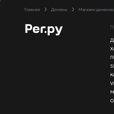
Главная
Домены
Магазин доменов
П
Д
Х
П
S
К
V
М
О