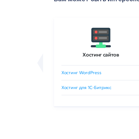
ртификаты
Хостинг сайтов
сертификат
Хостинг WordPress
 GlobalSign
Хостинг для 1C-Битрикс