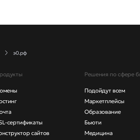
э0.рф
родукты
Решения по сфере б
омены
Подойдут всем
остинг
Маркетплейсы
очта
Образование
SL-сертификаты
Бьюти
онструктор сайтов
Медицина