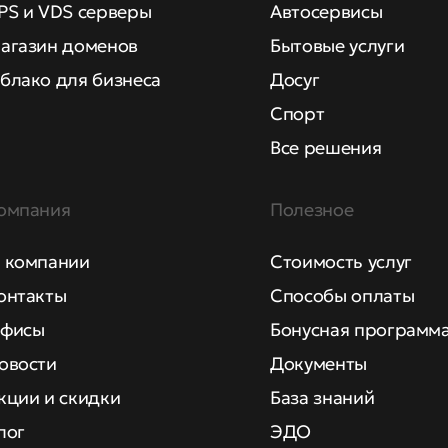
PS и VDS серверы
Автосервисы
агазин доменов
Бытовые услуги
блако для бизнеса
Досуг
Спорт
Все решения
омпания
Полезное
 компании
Стоимость услуг
онтакты
Способы оплаты
фисы
Бонусная программ
овости
Документы
кции и скидки
База знаний
лог
ЭДО