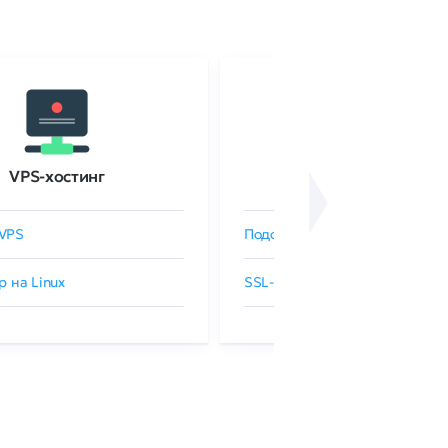
VPS-хостинг
SSL-сертификаты
VPS
Подобрать SSL-сертификат
р на Linux
SSL-сертификаты GlobalSign