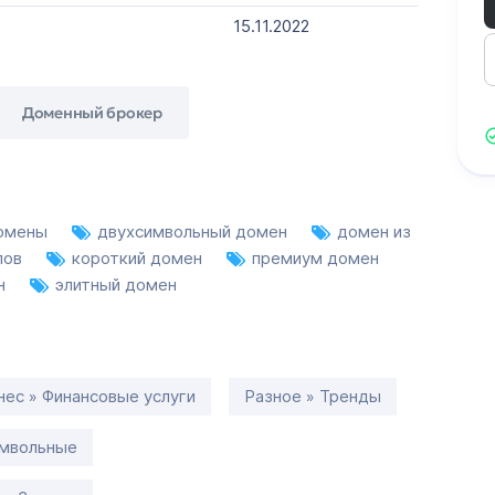
15.11.2022
Доменный брокер
домены
двухсимвольный домен
домен из
лов
короткий домен
премиум домен
ен
элитный домен
нес » Финансовые услуги
Разное » Тренды
имвольные