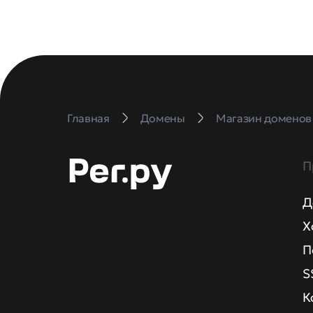
Главная
Домены
Магазин доменов
П
Д
Х
П
S
К