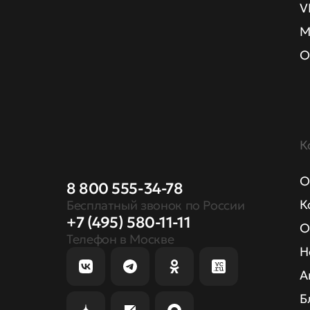
V
М
О
К
О
8 800 555-34-78
К
Бесплатный звонок по России
+7 (495) 580-11-11
О
Телефон в Москве
Н
А
Б