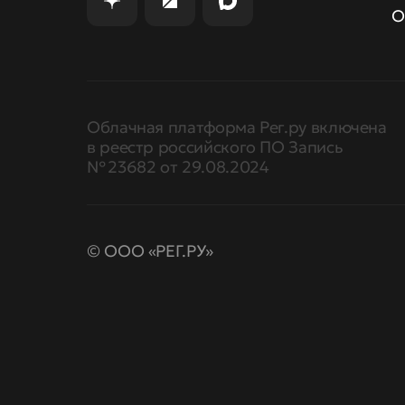
О
Облачная платформа Рег.ру включена
в реестр российского ПО Запись
№ 23682 от 29.08.2024
© ООО «РЕГ.РУ»