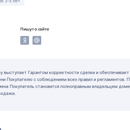
е 3-х лет
Пишут о сайте
ру выступает Гарантом корректности сделки и обеспечивае
ни Покупателю с соблюдением всех правил и регламентов. 
мена Покупатель становится полноправным владельцем доме
родажи.
о