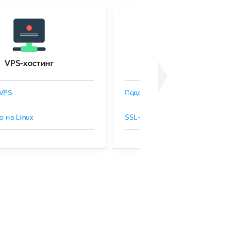
VPS-хостинг
SSL-сертификаты
VPS
Подобрать SSL-сертификат
р на Linux
SSL-сертификаты GlobalSign