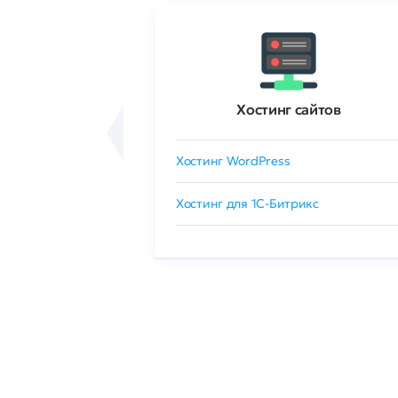
ртификаты
Хостинг сайтов
сертификат
Хостинг WordPress
 GlobalSign
Хостинг для 1C-Битрикс