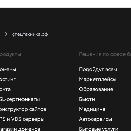
ҫпецтехника.рф
родукты
Решения по сфере б
омены
Подойдут всем
остинг
Маркетплейсы
очта
Образование
SL-сертификаты
Бьюти
онструктор сайтов
Медицина
PS и VDS серверы
Автосервисы
агазин доменов
Бытовые услуги