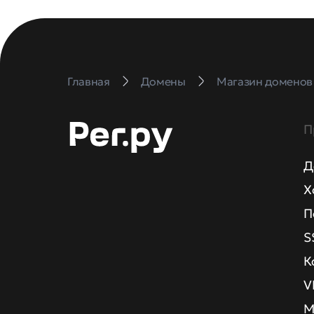
Главная
Домены
Магазин доменов
П
Д
Х
П
S
К
V
М