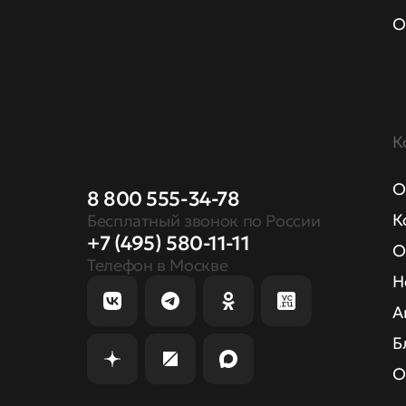
О
К
О
8 800 555-34-78
К
Бесплатный звонок по России
+7 (495) 580-11-11
О
Телефон в Москве
Н
А
Б
О