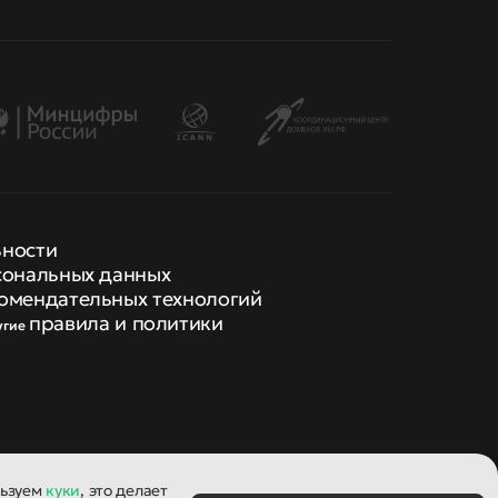
ьности
сональных данных
омендательных технологий
правила и политики
угие
льзуем
куки
, это делает