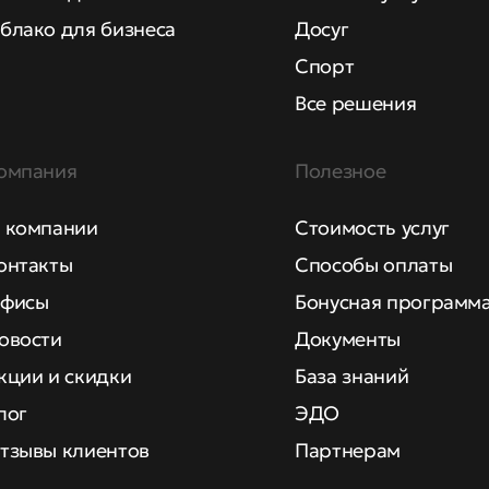
блако для бизнеса
Досуг
Спорт
Все решения
омпания
Полезное
 компании
Стоимость услуг
онтакты
Способы оплаты
фисы
Бонусная программ
овости
Документы
кции и скидки
База знаний
лог
ЭДО
тзывы клиентов
Партнерам