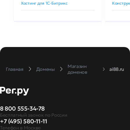
Хостинг для 1C-Битрикс
Конструк
Магазин
Главная
Домены
ai88.ru
доменов
8 800 555-34-78
Бесплатный звонок по России
+7 (495) 580-11-11
Телефон в Москве