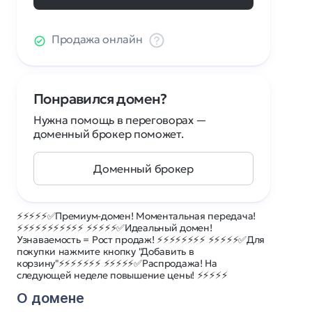
Продажа онлайн
Понравился домен?
Нужна помощь в переговорах —
доменный брокер поможет.
Доменный брокер
⚡⚡⚡⚡⚡✅Премиум-домен! Моментальная передача!
⚡⚡⚡⚡⚡⚡⚡⚡⚡⚡⚡ ⚡⚡⚡⚡⚡✅Идеальный домен!
Узнаваемость = Рост продаж! ⚡⚡⚡⚡⚡⚡⚡⚡ ⚡⚡⚡⚡⚡✅Для
покупки нажмите кнопку "Добавить в
корзину"⚡⚡⚡⚡⚡⚡⚡ ⚡⚡⚡⚡⚡✅Распродажа! На
следующей неделе повышение цены! ⚡⚡⚡⚡⚡
О домене