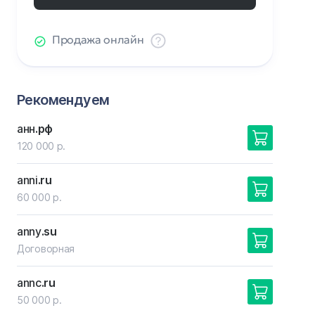
Продажа онлайн
Рекомендуем
анн
.рф
120 000 р.
anni
.ru
60 000 р.
anny
.su
Договорная
annc
.ru
50 000 р.