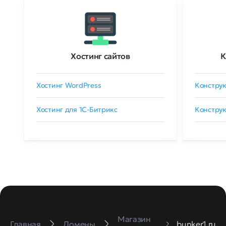
Хостинг сайтов
К
Хостинг WordPress
Конструк
Хостинг для 1C-Битрикс
Конструк
Магазин
Главная
Домены
bunker1.ru