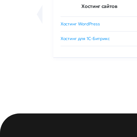
ртификаты
Хостинг сайтов
сертификат
Хостинг WordPress
 GlobalSign
Хостинг для 1C-Битрикс