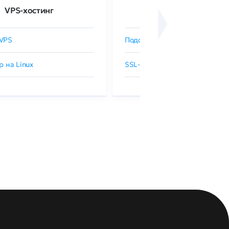
VPS-хостинг
SSL-сертификаты
VPS
Подобрать SSL-сертификат
р на Linux
SSL-сертификаты GlobalSign