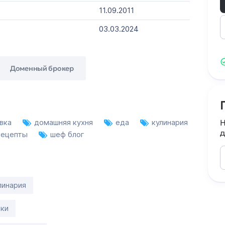
11.09.2011
03.03.2024
Доменный брокер
овка
домашняя кухня
еда
кулинария
Н
д
рецепты
шеф блог
линария
тки