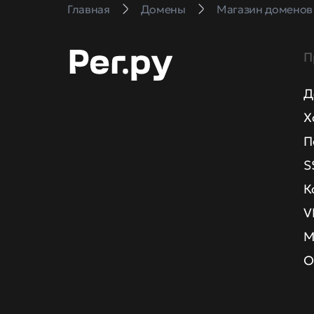
Главная
Домены
Магазин доменов
П
Д
Х
П
S
К
V
М
О