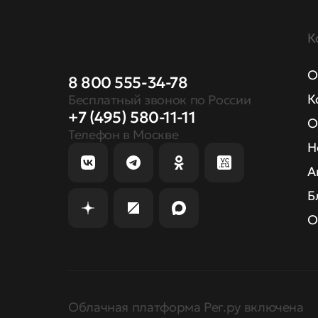
К
О
8 800 555-34-78
К
Бесплатный звонок по России
+7 (495) 580-11-11
О
Телефон в Москве
Н
А
Б
О
Облачная платформа Рег.ру включена