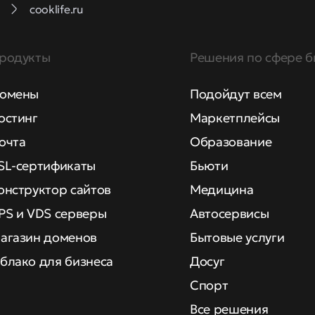
cooklife.ru
родукты
Решения по сфере б
омены
Подойдут всем
остинг
Маркетплейсы
очта
Образование
SL-сертификаты
Бьюти
онструктор сайтов
Медицина
PS и VDS серверы
Автосервисы
агазин доменов
Бытовые услуги
блако для бизнеса
Досуг
Спорт
Все решения