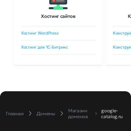
Хостинг сайтов
К
Хостинг WordPress
Конструк
Хостинг для 1C-Битрикс
Конструк
Магазин
google-
Главная
Домены
доменов
catalog.ru