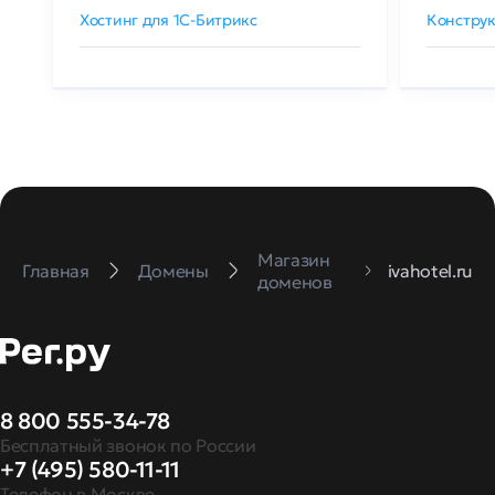
Хостинг для 1C-Битрикс
Конструк
Магазин
Главная
Домены
ivahotel.ru
доменов
8 800 555-34-78
Бесплатный звонок по России
+7 (495) 580-11-11
Телефон в Москве