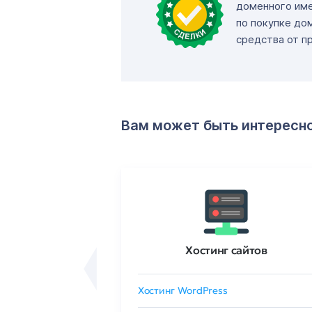
доменного име
по покупке до
средства от п
Вам может быть интересн
ртификаты
Хостинг сайтов
сертификат
Хостинг WordPress