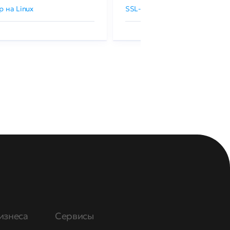
р на Linux
SSL-сертификаты GlobalSign
изнеса
Сервисы