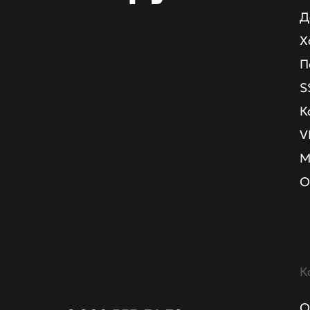
Д
Х
П
S
К
V
М
О
К
О