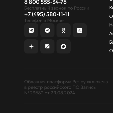
8 800 555-34-78
К
Бесплатный звонок по России
+7 (495) 580-11-11
О
Телефон в Москве
Н
А
Б
О
Облачная платформа Рег.ру включена
в реестр российского ПО Запись
№ 23682 от 29.08.2024