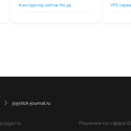
Конструктор сайтов Рег.ру
VPS серве
joystick-journal.ru
родукты
Решения по сфере б