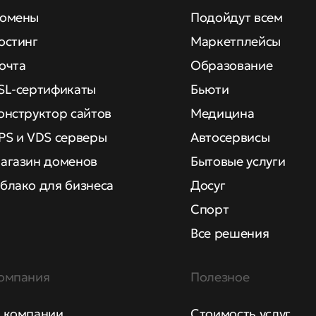
омены
Подойдут всем
остинг
Маркетплейсы
очта
Образование
SL-сертификаты
Бьюти
онструктор сайтов
Медицина
PS и VDS серверы
Автосервисы
агазин доменов
Бытовые услуги
блако для бизнеса
Досуг
Спорт
Все решения
омпания
Полезное
 компании
Стоимость услуг