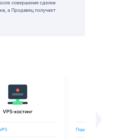
После совершения сделки
на, а Продавец получает
VPS-хостинг
SSL-сертификаты
VPS
Подобрать SSL-сертификат