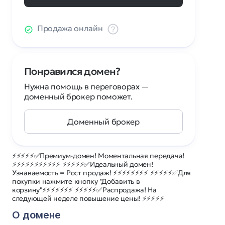
Продажа онлайн
Понравился домен?
Нужна помощь в переговорах —
доменный брокер поможет.
Доменный брокер
⚡⚡⚡⚡⚡✅Премиум-домен! Моментальная передача!
⚡⚡⚡⚡⚡⚡⚡⚡⚡⚡⚡ ⚡⚡⚡⚡⚡✅Идеальный домен!
Узнаваемость = Рост продаж! ⚡⚡⚡⚡⚡⚡⚡⚡ ⚡⚡⚡⚡⚡✅Для
покупки нажмите кнопку "Добавить в
корзину"⚡⚡⚡⚡⚡⚡⚡ ⚡⚡⚡⚡⚡✅Распродажа! На
следующей неделе повышение цены! ⚡⚡⚡⚡⚡
О домене