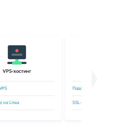
VPS-хостинг
SSL-сертификаты
VPS
Подобрать SSL-сертификат
р на Linux
SSL-сертификаты GlobalSign