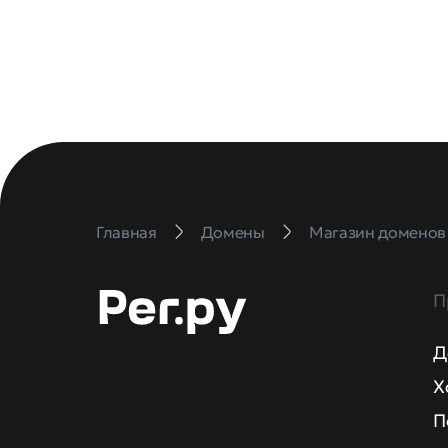
Главная
Домены
Магазин доменов
П
Д
Х
П