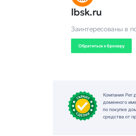
lbsk.ru
Заинтересованы в п
Обратиться к брокеру
Компания Рег.
доменного име
по покупке до
средства от п