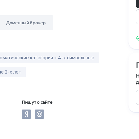
Доменный брокер
оматические категории » 4-х символьные
е 2-х лет
Н
д
Пишут о сайте