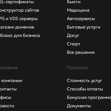
SL-сертификаты
Бьюти
онструктор сайтов
Медицина
PS и VDS серверы
Автосервисы
агазин доменов
Бытовые услуги
блако для бизнеса
Досуг
Спорт
Все решения
омпания
Полезное
 компании
Стоимость услуг
онтакты
Способы оплаты
фисы
Бонусная программ
овости
Документы