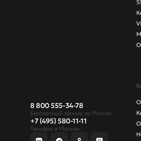
S
К
V
М
О
К
О
8 800 555-34-78
К
Бесплатный звонок по России
+7 (495) 580-11-11
О
Телефон в Москве
Н