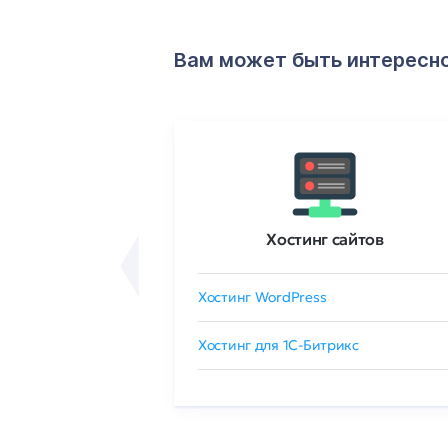
Вам может быть интересн
ртификаты
Хостинг сайтов
сертификат
Хостинг WordPress
 GlobalSign
Хостинг для 1C-Битрикс