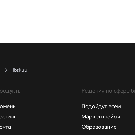
lbsk.ru
родукты
Решения по сфере б
омены
Подойдут всем
остинг
Маркетплейсы
очта
Образование