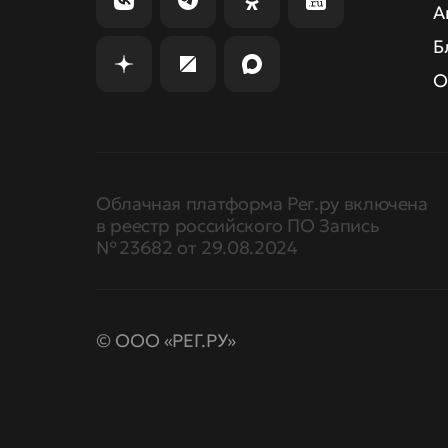
А
Б
О
Облачная платформа Рег.ру включена
в реестр российского ПО Запись
№ 23682 от 29.08.2024
© ООО «РЕГ.РУ»