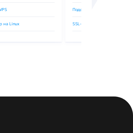
VPS
Подобрать SSL-сертификат
р на Linux
SSL-сертификаты GlobalSign