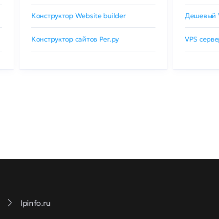
Конструктор Website builder
Дешевый 
Конструктор сайтов Рег.ру
VPS серве
lpinfo.ru