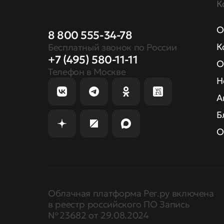
К
О
8 800 555-34-78
К
Бесплатный звонок по России
+7 (495) 580-11-11
О
Телефон в Москве
Н
А
Б
О
Облачная платформа Рег.ру включена
в реестр российского ПО Запись
№ 23682 от 29.08.2024