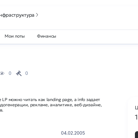
нфраструктура
Мои лоты
Финансы
0
0
LP можно читать как landing page, а info задает
идогенерации, рекламе, аналитике, веб-дизайне,
Ц
в.
04.02.2005