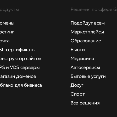
родукты
Решения по сфере б
омены
Подойдут всем
остинг
Маркетплейсы
очта
Образование
SL-сертификаты
Бьюти
онструктор сайтов
Медицина
PS и VDS серверы
Автосервисы
агазин доменов
Бытовые услуги
блако для бизнеса
Досуг
Спорт
Все решения