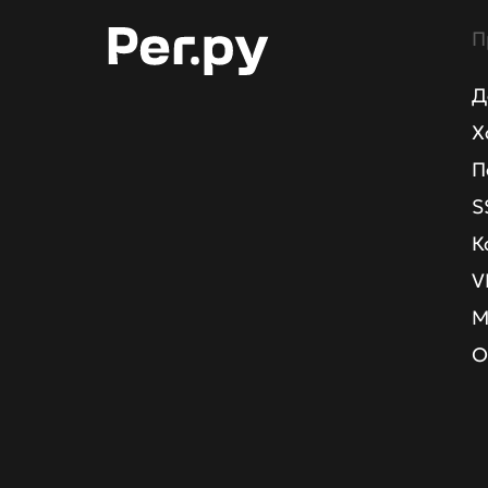
П
Д
Х
П
S
К
V
М
О