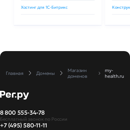
Хостинг для 1C-Битрикс
Конструк
Магазин
my-
Главная
Домены
доменов
health.ru
8 800 555-34-78
Бесплатный звонок по России
+7 (495) 580-11-11