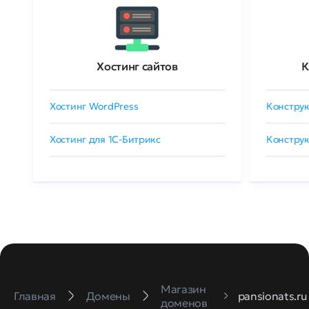
Хостинг сайтов
К
Хостинг WordPress
Конструк
Хостинг для 1C-Битрикс
Конструк
Магазин
Главная
Домены
pansionats.ru
доменов