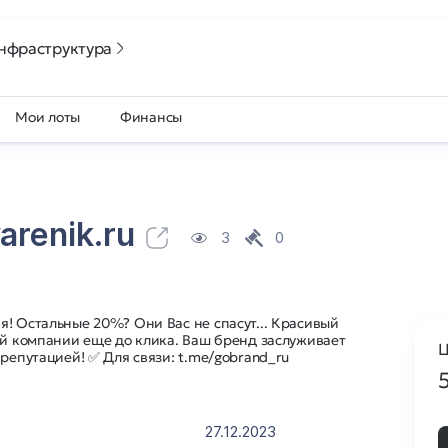
нфраструктура
Мои лоты
Финансы
arenik.ru
3
0
! Остальные 20%? Они Вас не спасут... Красивый
ой компании еще до клика. Ваш бренд заслуживает
Ц
 репутацией! ✅ Для связи: t.me/gobrand_ru
27.12.2023