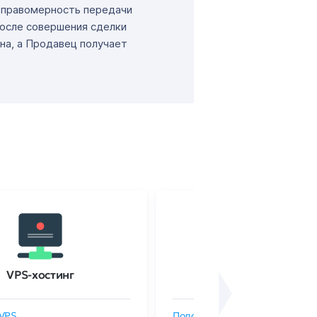
т правомерность передачи
После совершения сделки
на, а Продавец получает
VPS-хостинг
SSL-сертификаты
VPS
Подобрать SSL-сертификат