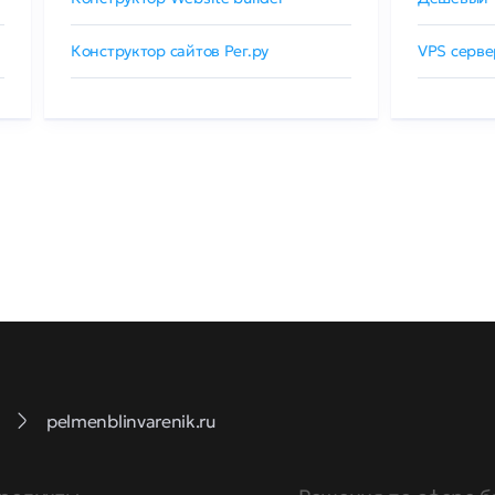
Конструктор сайтов Рег.ру
VPS серве
pelmenblinvarenik.ru