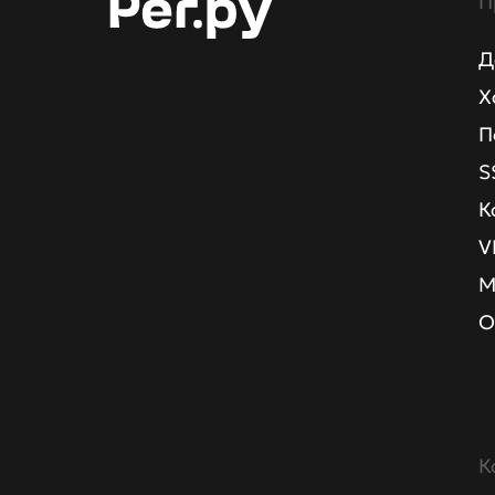
П
Д
Х
П
S
К
V
М
О
К