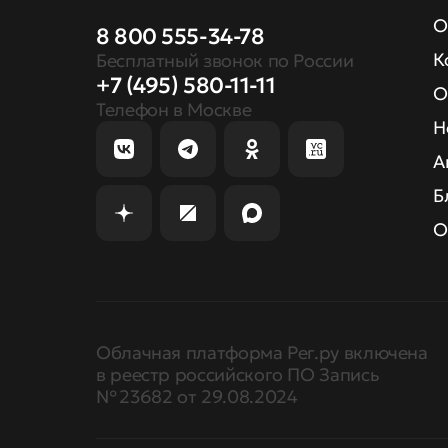
О
8 800 555-34-78
К
Бесплатный звонок по России
+7 (495) 580-11-11
О
Телефон в Москве
Н
А
Б
О
Облачная платформа Рег.ру включена
в реестр российского ПО Запись
№ 23682 от 29.08.2024