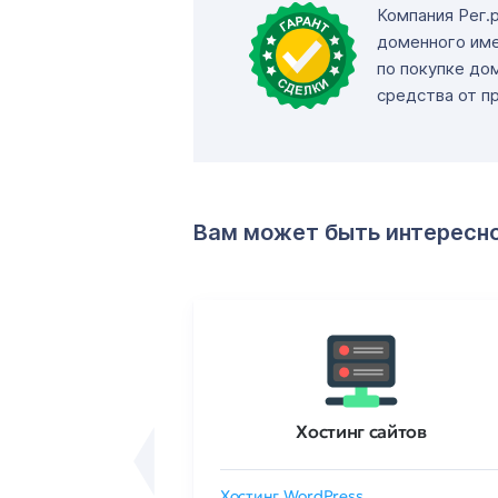
Компания Рег.
доменного име
по покупке до
средства от п
Вам может быть интересн
ртификаты
Хостинг сайтов
сертификат
Хостинг WordPress