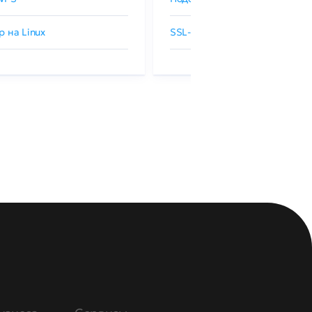
р на Linux
SSL-сертификаты GlobalSign