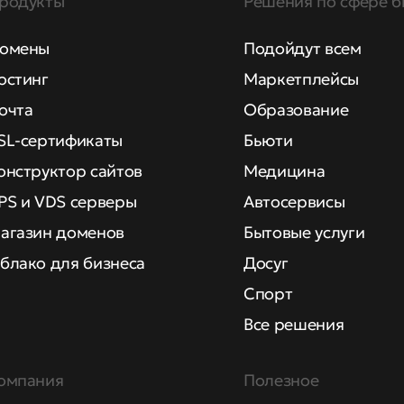
родукты
Решения по сфере б
омены
Подойдут всем
остинг
Маркетплейсы
очта
Образование
SL-сертификаты
Бьюти
онструктор сайтов
Медицина
PS и VDS серверы
Автосервисы
агазин доменов
Бытовые услуги
блако для бизнеса
Досуг
Спорт
Все решения
омпания
Полезное