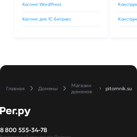
Хостинг WordPress
Конструк
Хостинг для 1C-Битрикс
Конструк
Магазин
Главная
Домены
pitomnik.su
доменов
8 800 555-34-78
Бесплатный звонок по России