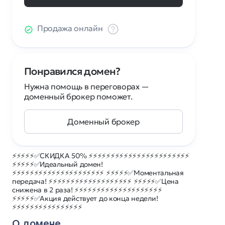
Продажа онлайн
Понравился домен?
Нужна помощь в переговорах —
доменный брокер поможет.
Доменный брокер
⚡⚡⚡⚡⚡✅СКИДКА 50% ⚡⚡⚡⚡⚡⚡⚡⚡⚡⚡⚡⚡⚡⚡⚡⚡⚡⚡⚡⚡⚡⚡⚡
⚡⚡⚡⚡⚡✅Идеальный домен!
⚡⚡⚡⚡⚡⚡⚡⚡⚡⚡⚡⚡⚡⚡⚡⚡⚡⚡⚡⚡⚡ ⚡⚡⚡⚡⚡✅Моментальная
передача! ⚡⚡⚡⚡⚡⚡⚡⚡⚡⚡⚡⚡⚡⚡⚡⚡⚡⚡⚡ ⚡⚡⚡⚡⚡✅Цена
снижена в 2 раза! ⚡⚡⚡⚡⚡⚡⚡⚡⚡⚡⚡⚡⚡⚡⚡⚡⚡⚡⚡⚡
⚡⚡⚡⚡⚡✅Акция действует до конца недели!
⚡⚡⚡⚡⚡⚡⚡⚡⚡⚡⚡⚡⚡⚡⚡⚡
О домене