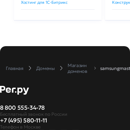
Хостинг для 1C-Битрикс
Конструк
Магазин
Главная
Домены
samsungmast
доменов
8 800 555-34-78
Бесплатный звонок по России
+7 (495) 580-11-11
Телефон в Москве