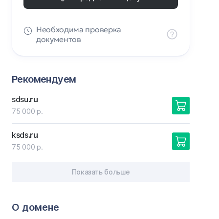
Необходима проверка
документов
Рекомендуем
sdsu
.ru
75 000 р.
ksds
.ru
75 000 р.
Показать больше
О домене