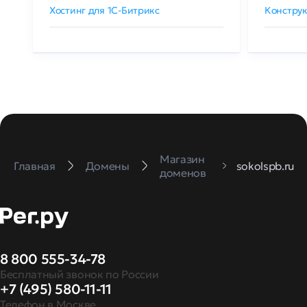
Хостинг для 1C-Битрикс
Конструк
Магазин
Главная
Домены
sokolspb.ru
доменов
8 800 555-34-78
Бесплатный звонок по России
+7 (495) 580-11-11
Телефон в Москве