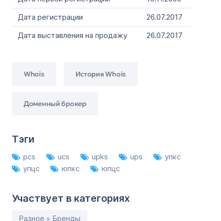
Дата регистрации
26.07.2017
Дата выставления на продажу
26.07.2017
Whois
История Whois
Доменный брокер
Тэги
pcs
ucs
upks
ups
упкс
упцс
юпкс
юпцс
Участвует в категориях
Разное » Бренды