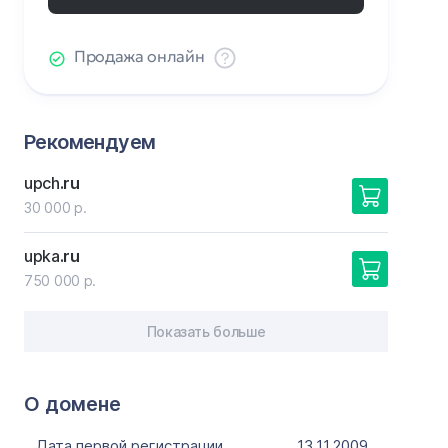
Продажа онлайн
Рекомендуем
upch
.ru
30 000 р.
upka
.ru
750 000 р.
Показать больше
О домене
Дата первой регистрации
13.11.2009