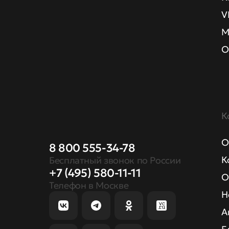
V
М
О
К
О
8 800 555-34-78
К
Бесплатный звонок по России
+7 (495) 580-11-11
О
Телефон в Москве
Н
А