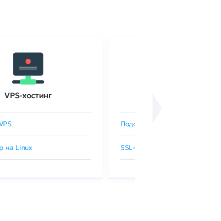
VPS-хостинг
SSL-сертификаты
VPS
Подобрать SSL-сертификат
р на Linux
SSL-сертификаты GlobalSign