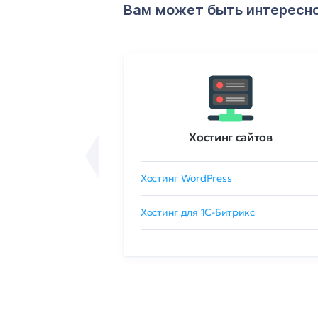
Вам может быть интересн
ртификаты
Хостинг сайтов
сертификат
Хостинг WordPress
 GlobalSign
Хостинг для 1C-Битрикс