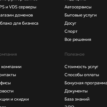
PS и VDS серверы
Автосервисы
агазин доменов
Бытовые услуги
блако для бизнеса
Досуг
Спорт
Все решения
омпания
Полезное
 компании
Стоимость услуг
онтакты
Способы оплаты
фисы
Бонусная программ
овости
Документы
кции и скидки
База знаний