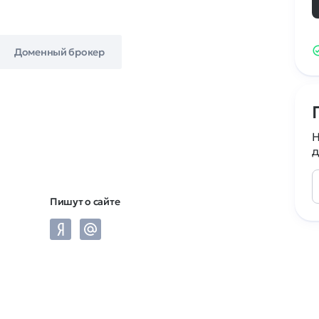
Доменный брокер
Н
д
Пишут о сайте