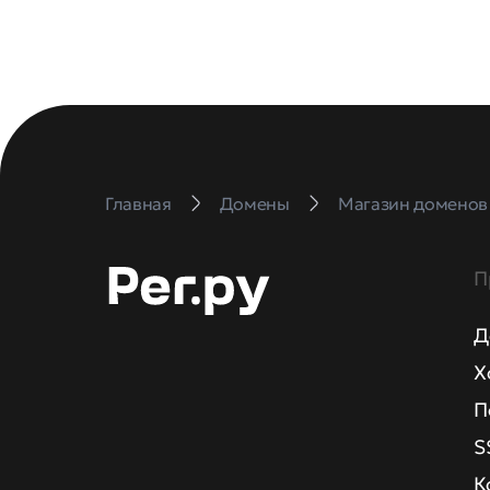
Главная
Домены
Магазин доменов
П
Д
Х
П
S
К