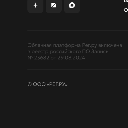
Б
О
Облачная платформа Рег.ру включена
в реестр российского ПО Запись
№ 23682 от 29.08.2024
© ООО «РЕГ.РУ»