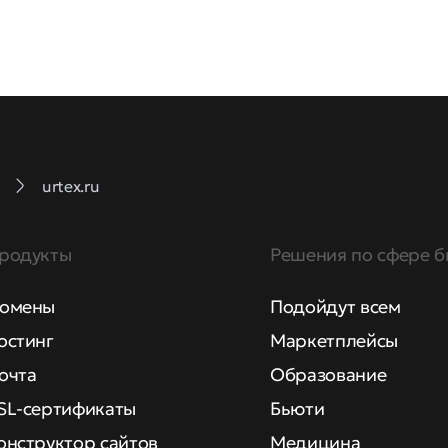
urtex.ru
родукты
Решения по сфере б
омены
Подойдут всем
остинг
Маркетплейсы
очта
Образование
SL-сертификаты
Бьюти
онструктор сайтов
Медицина