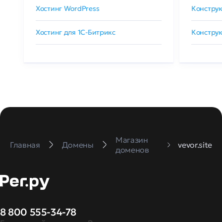
Хостинг WordPress
Конструк
Хостинг для 1C-Битрикс
Конструк
Магазин
Главная
Домены
vevor.site
доменов
8 800 555-34-78