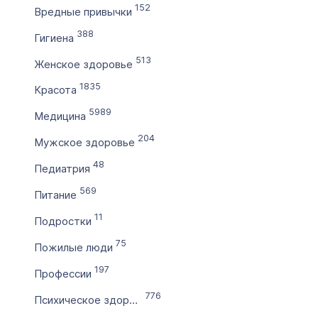
152
Вредные привычки
по
388
Гигиена
513
Цена домена в ₽
Женское здоровье
от
1835
Красота
5989
Медицина
до
204
Мужское здоровье
Без цены
48
Педиатрия
Количество символов
569
Питание
с
11
Подростки
75
по
Пожилые люди
197
Профессии
Дополнительные условия
776
Психическое здоровье