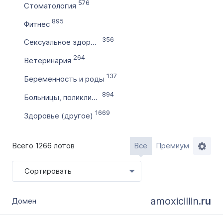
Словарное слово в домене
576
Стоматология
Без дефиса
895
Фитнес
Без цифр
356
Сексуальное здоровье
Тип продажи
264
Ветеринария
Оформление до 20 дней
137
Беременность и роды
Моментально онлайн
894
Больницы, поликлиники
1669
Здоровье (другое)
Всего 1266 лотов
Все
Премиум
Сортировать
amoxicillin.
ru