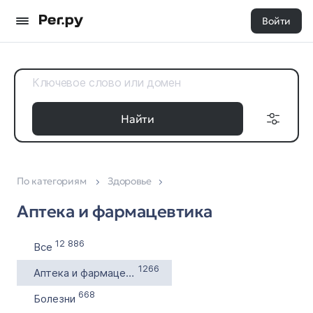
Войти
Найти
По категориям
Здоровье
Доменные
Дата регистрации
зоны
Аптека и фармацевтика
с
Все 35
по
12 886
Все
1266
Аптека и фармацевтика
Выставлен на продажу
668
Болезни
с