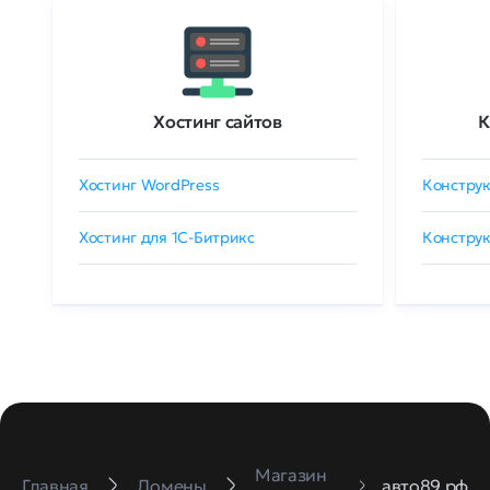
Хостинг сайтов
К
Хостинг WordPress
Конструк
Хостинг для 1C-Битрикс
Конструк
Магазин
Главная
Домены
авто89.рф