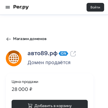
Войти
11
0
Магазин доменов
авто89.рф
IDN
Домен продаётся
Цена продажи
28 000
₽
Добавить в корзину