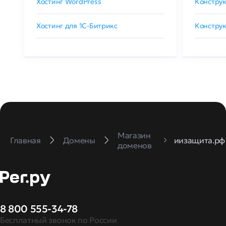
Хостинг WordPress
Конструк
Хостинг для 1C-Битрикс
Конструк
Магазин
Главная
Домены
иизащита.рф
доменов
8 800 555-34-78
Бесплатный звонок по России