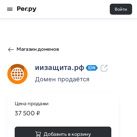
Войти
21
0
Магазин доменов
иизащита.рф
IDN
Домен продаётся
Цена продажи
37 500
₽
Добавить в корзину