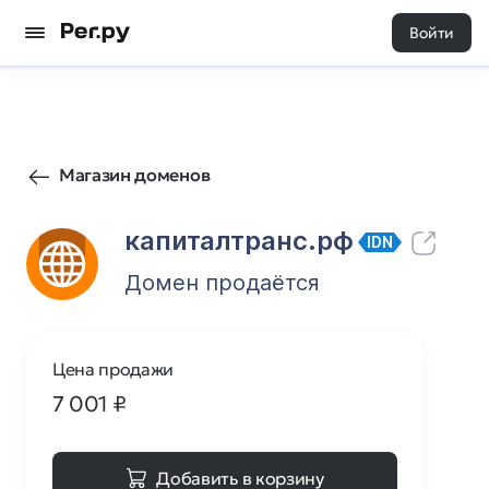
Войти
20
0
Магазин доменов
капиталтранс.рф
IDN
Домен продаётся
Цена продажи
7 001
₽
Добавить в корзину