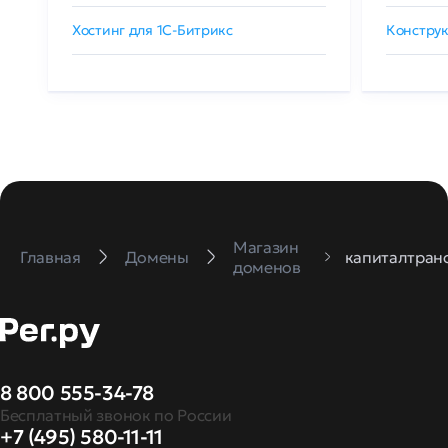
Хостинг для 1C-Битрикс
Конструк
Магазин
Главная
Домены
капиталтран
доменов
8 800 555-34-78
Бесплатный звонок по России
+7 (495) 580-11-11