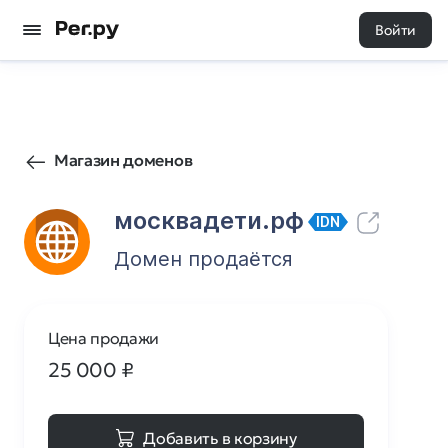
Войти
42
0
Магазин доменов
москвадети.рф
IDN
Домен продаётся
Цена продажи
25 000
₽
Добавить в корзину