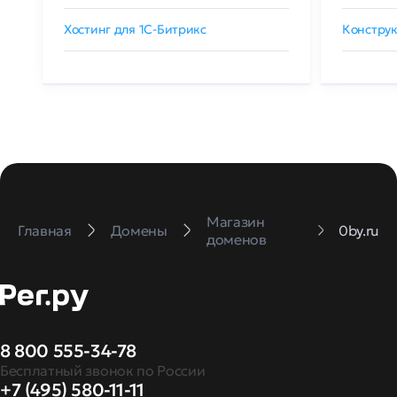
Хостинг для 1C-Битрикс
Конструк
Магазин
Главная
Домены
0by.ru
доменов
8 800 555-34-78
Бесплатный звонок по России
+7 (495) 580-11-11