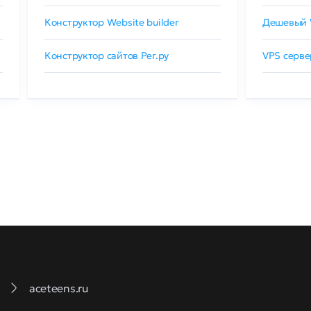
Конструктор Website builder
Дешевый 
Конструктор сайтов Рег.ру
VPS серве
aceteens.ru