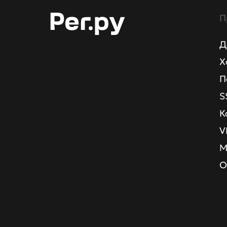
П
Д
Х
П
S
К
V
М
О