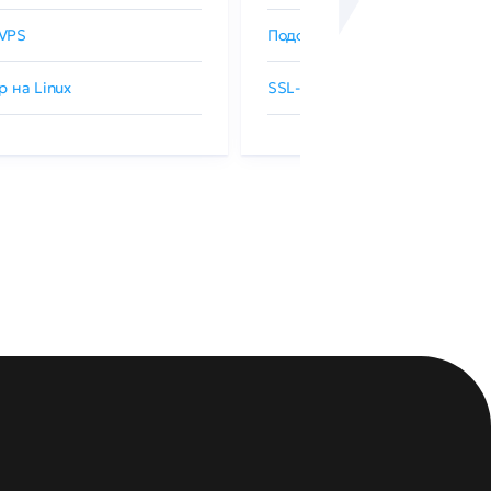
VPS
Подобрать SSL-сертификат
р на Linux
SSL-сертификаты GlobalSign