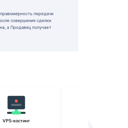
т правомерность передачи
После совершения сделки
на, а Продавец получает
VPS-хостинг
SSL-сертификаты