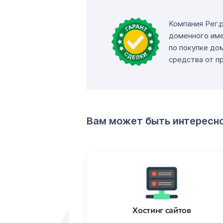
Компания Рег.
доменного име
по покупке до
средства от п
Вам может быть интересн
ртификаты
Хостинг сайтов