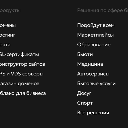
родукты
Решения по сфере б
омены
Подойдут всем
остинг
Маркетплейсы
очта
Образование
SL-сертификаты
Бьюти
онструктор сайтов
Медицина
PS и VDS серверы
Автосервисы
агазин доменов
Бытовые услуги
блако для бизнеса
Досуг
Спорт
Все решения