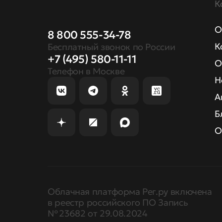
К
О
8 800 555-34-78
К
Бесплатный звонок по России
+7 (495) 580-11-11
О
Телефон в Москве
Н
А
Б
О
Облачная платформа Рег.ру включена
в реестр российского ПО Запись
№ 23682 от 29.08.2024