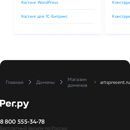
Хостинг WordPress
Конструк
Хостинг для 1C-Битрикс
Конструк
Магазин
Главная
Домены
artspresent.r
доменов
8 800 555-34-78
Бесплатный звонок по России