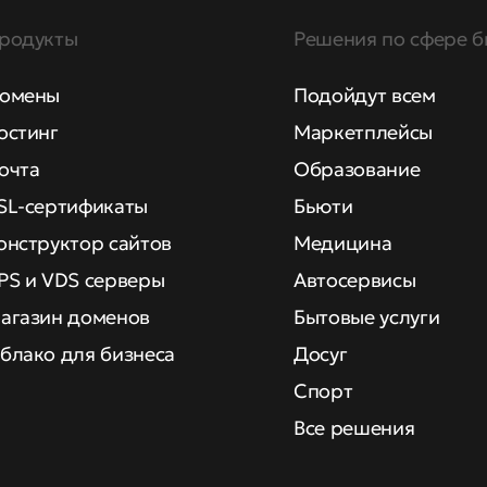
родукты
Решения по сфере б
омены
Подойдут всем
остинг
Маркетплейсы
очта
Образование
SL-сертификаты
Бьюти
онструктор сайтов
Медицина
PS и VDS серверы
Автосервисы
агазин доменов
Бытовые услуги
блако для бизнеса
Досуг
Спорт
Все решения