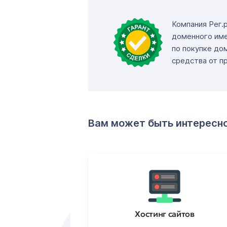
Компания Рег.
доменного име
по покупке до
средства от п
Вам может быть интересн
ртификаты
Хостинг сайтов