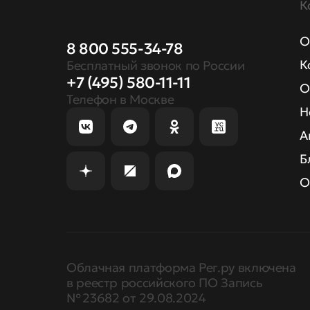
К
О
8 800 555-34-78
К
Бесплатный звонок по России
+7 (495) 580-11-11
О
Телефон в Москве
Н
А
Б
О
Облачная платформа Рег.ру включена
в реестр российского ПО Запись
№ 23682 от 29.08.2024