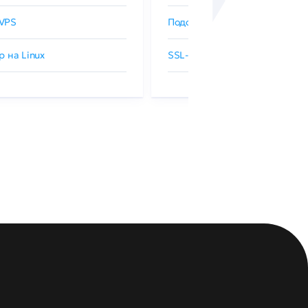
VPS
Подобрать SSL-сертификат
р на Linux
SSL-сертификаты GlobalSign