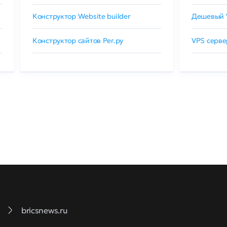
Конструктор Website builder
Дешевый 
Конструктор сайтов Рег.ру
VPS серве
bricsnews.ru