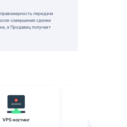
т правомерность передачи
После совершения сделки
на, а Продавец получает
VPS-хостинг
SSL-сертификаты