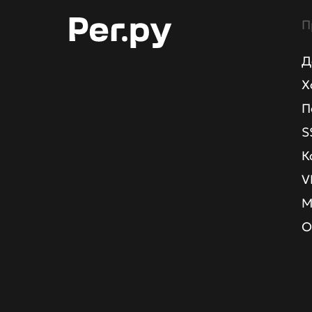
П
Д
Х
П
S
К
V
М
О