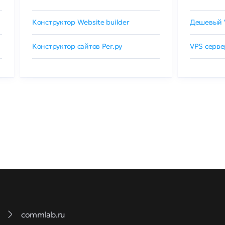
Конструктор Website builder
Дешевый 
Конструктор сайтов Рег.ру
VPS серве
commlab.ru