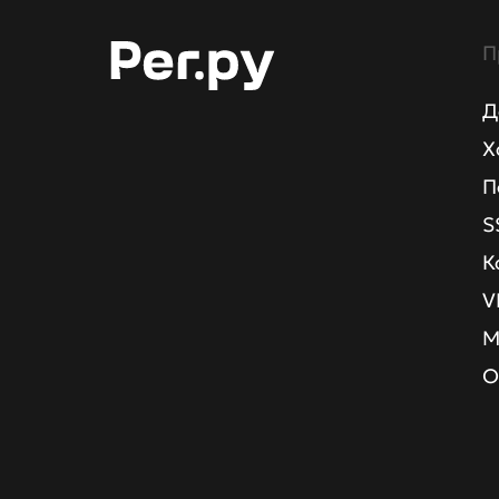
П
Д
Х
П
S
К
V
М
О