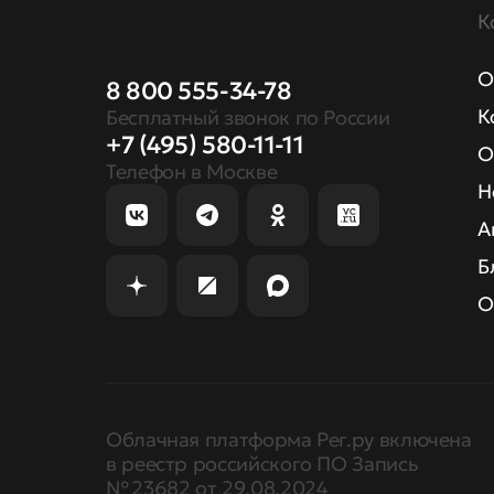
К
О
8 800 555-34-78
К
Бесплатный звонок по России
+7 (495) 580-11-11
О
Телефон в Москве
Н
А
Б
О
Облачная платформа Рег.ру включена
в реестр российского ПО Запись
№ 23682 от 29.08.2024