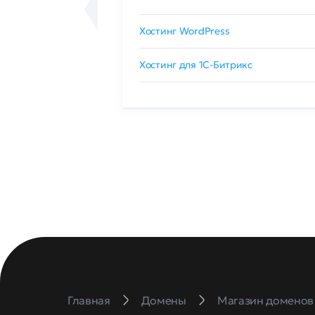
сертификат
Хостинг WordPress
 GlobalSign
Хостинг для 1C-Битрикс
Главная
Домены
Магазин доменов