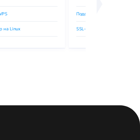
VPS
Подобрать SSL-сертификат
р на Linux
SSL-сертификаты GlobalSign