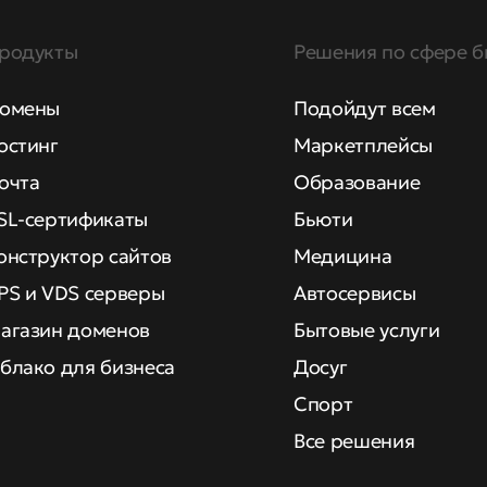
родукты
Решения по сфере б
омены
Подойдут всем
остинг
Маркетплейсы
очта
Образование
SL-сертификаты
Бьюти
онструктор сайтов
Медицина
PS и VDS серверы
Автосервисы
агазин доменов
Бытовые услуги
блако для бизнеса
Досуг
Спорт
Все решения