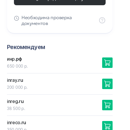
Необходима проверка
документов
Рекомендуем
инр
.рф
650 000 р.
inray
.ru
200 000 р.
inreg
.ru
38 500 р.
inreco
.ru
350 000 р.