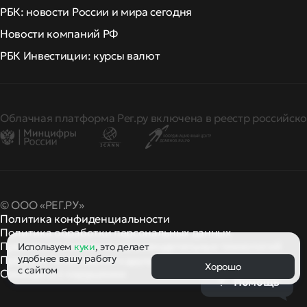
РБК: новости России и мира сегодня
Новости компаний РФ
РБК Инвестиции: курсы валют
Облачная платформа Рег.ру включена в реестр российско
© ООО «РЕГ.РУ»
Политика конфиденциальности
Политика обработки персональных данных
Правила применения рекомендательных технологий
Используем
куки
, это делает
удобнее вашу работу
Правила пользования
правила и политики
и другие
Хорошо
с сайтом
Сообщить о нарушении
Помощь