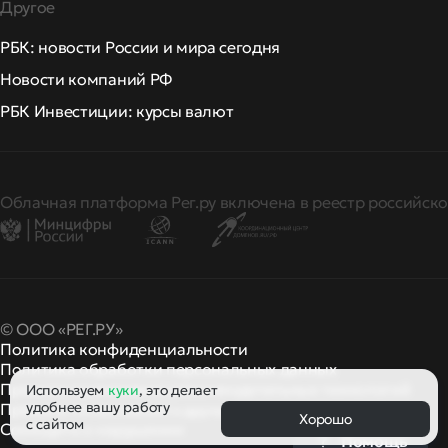
Другое
РБК: новости России и мира сегодня
Новости компаний РФ
РБК Инвестиции: курсы валют
Облачная платформа Рег.ру включена в реестр российско
© ООО «РЕГ.РУ»
Политика конфиденциальности
Политика обработки персональных данных
Правила применения рекомендательных технологий
Используем
куки
, это делает
удобнее вашу работу
Правила пользования
правила и политики
и другие
Хорошо
с сайтом
Сообщить о нарушении
Помощь