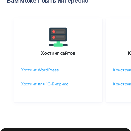
Вам может быть интересно
Хостинг сайтов
К
Хостинг WordPress
Конструк
Хостинг для 1C-Битрикс
Конструк