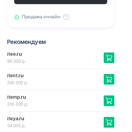
Продажа онлайн
Рекомендуем
itee
.ru
96 000 р.
itent
.ru
200 000 р.
itemp
.ru
200 000 р.
iteya
.ru
54 000 р.