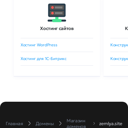
Хостинг сайтов
К
Хостинг WordPress
Конструк
Хостинг для 1C-Битрикс
Конструк
Магазин
Главная
Домены
zemlya.site
доменов