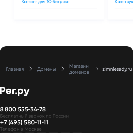
Хостинг для 1C-Битрикс
Конструк
Магазин
Главная
Домены
zimniesady.ru
доменов
8 800 555-34-78
Бесплатный звонок по России
+7 (495) 580-11-11
Телефон в Москве