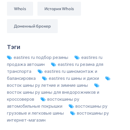
Whois
История Whois
Доменный брокер
Тэги
eastires ru подбор резины
eastires ru
продажа автошин
eastires ru резина для
транспорта
eastires ru шиномонтаж и
балансировка
eastires ru шины и диски
восток шины ру летние и зимние шины
восток шины ру шины для внедорожников и
кроссоверов
востокшины ру
автомобильные покрышки
востокшины ру
грузовые и легковые шины
востокшины ру
интернет-магазин