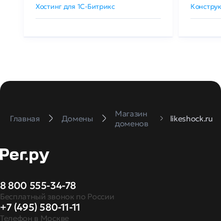
Хостинг для 1C-Битрикс
Конструк
Магазин
Главная
Домены
likeshock.ru
доменов
8 800 555-34-78
Бесплатный звонок по России
+7 (495) 580-11-11
Телефон в Москве